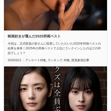
映画好きが選んだ2025邦画ベスト
今回は、正式部員の皆さんに投票していただいた2025年邦画ベストの
結果を発表！2025年の邦画ベストで上位にランクインしたのはどの作
品でしょう？
2026/3/12
アンケート特集
,
ランキング
,
特集
,
部員参加記事