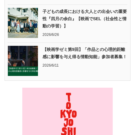
子どもの成長における大人との出会いの重要
性『四月の余白』【映画でSEL（社会性と情
動の学習）】
2026/6/26
【映画学ゼミ第9回】「作品との心理的距離
感に影響を与え得る情動知能」参加者募集！
2026/6/11