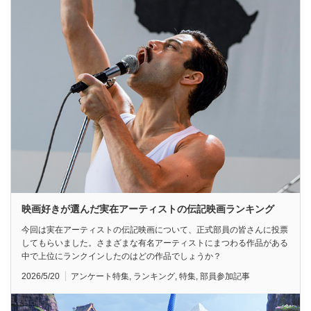
映画好きが選んだ実在アーティストの伝記映画ランキング
今回は実在アーティストの伝記映画について、正式部員の皆さんに投票
してもらいました。さまざまな有名アーティストにまつわる作品がある
中で上位にランクインしたのはどの作品でしょうか？
2026/5/20
アンケート特集
,
ランキング
,
特集
,
部員参加記事