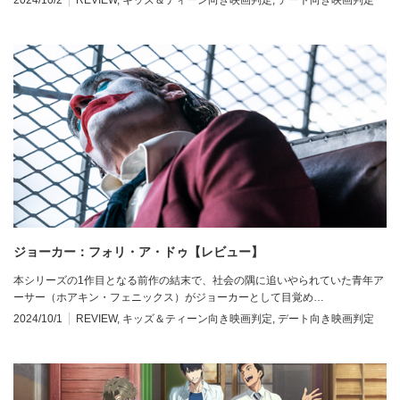
2024/10/2
REVIEW
,
キッズ＆ティーン向き映画判定
,
デート向き映画判定
ジョーカー：フォリ・ア・ドゥ【レビュー】
本シリーズの1作目となる前作の結末で、社会の隅に追いやられていた青年ア
ーサー（ホアキン・フェニックス）がジョーカーとして目覚め…
2024/10/1
REVIEW
,
キッズ＆ティーン向き映画判定
,
デート向き映画判定