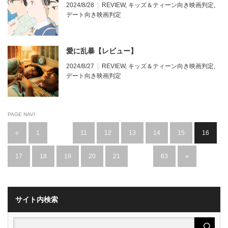
2024/8/28
REVIEW
,
キッズ＆ティーン向き映画判定
,
デート向き映画判定
愛に乱暴【レビュー】
2024/8/27
REVIEW
,
キッズ＆ティーン向き映画判定
,
デート向き映画判定
PAGE NAVI
«
1
…
11
12
13
14
15
16
17
18
19
20
21
…
63
»
サイト内検索