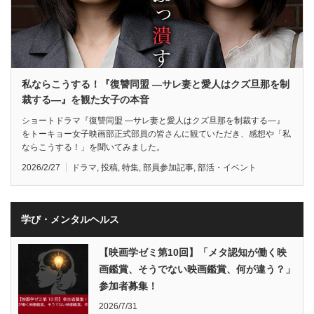
私ならこうする！『復讐同盟 —サレ妻と愛人はクズ旦那を制
裁する—』を観た女子の本音
ショートドラマ『復讐同盟 —サレ妻と愛人はクズ旦那を制裁する—』
をトーキョー女子映画部正式部員の皆さんに観ていただき、感想や「私
ならこうする！」を聞いてみました。
2026/2/27
ドラマ
,
投稿
,
特集
,
部員参加記事
,
部活・イベント
学び・メンタルヘルス
【映画学ゼミ第10回】「メタ認知が働く映
画鑑賞、そうでない映画鑑賞、何が違う？」
参加者募集！
2026/7/31