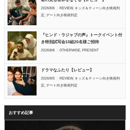
2026/8/6
REVIEW
,
キッズ＆ティーン向き映画判
定
,
デート向き映画判定
『ヒンド・ラジャブの声』トークイベント付
き特別試写会10組20名様ご招待
2026/8/6
OTHERWISE
,
PRESENT
ドラマなふたり【レビュー】
2026/8/5
REVIEW
,
キッズ＆ティーン向き映画判
定
,
デート向き映画判定
おすすめ記事