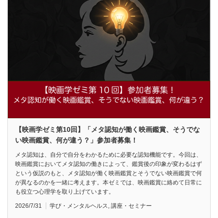
【映画学ゼミ第10回】「メタ認知が働く映画鑑賞、そうでな
い映画鑑賞、何が違う？」参加者募集！
メタ認知は、自分で自分をわかるために必要な認知機能です。今回は、
映画鑑賞においてメタ認知の働きによって、鑑賞後の印象が変わるはず
という仮説のもと、メタ認知が働く映画鑑賞とそうでない映画鑑賞で何
が異なるのかを一緒に考えます。本ゼミでは、映画鑑賞に絡めて日常に
も役立つ心理学を取り上げています。
2026/7/31
学び・メンタルヘルス
,
講座・セミナー