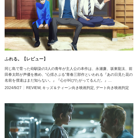
ふれる。【レビュー】
同じ島で育った幼馴染の3人の青年が主人公の本作は、永瀬廉、坂東龍汰、前
田拳太郎が声優を務め、“心揺さぶる”青春三部作といわれる『あの日見た花の
名前を僕達はまだ知らない。』『心が叫びたがってるんだ。』…
2024/9/27
REVIEW
,
キッズ＆ティーン向き映画判定
,
デート向き映画判定