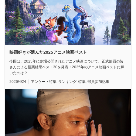
映画好きが選んだ2025アニメ映画ベスト
今回は、2025年に劇場公開されたアニメ映画について、正式部員の皆
さんによる投票結果ベスト30を発表！2025年のアニメ映画ベストに輝
いたのは？
2026/4/24
アンケート特集
,
ランキング
,
特集
,
部員参加記事