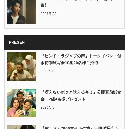
覧】
2026/7/23
PRESENT
『ヒンド・ラジャブの声』トークイベント付
き特別試写会10組20名様ご招待
2026/8/6
『冴えないボクと映えるキミ』公開直前試食
会 2組4名様プレゼント
2026/8/5
『猫たちと7000マイルの旅』一般試写会 5