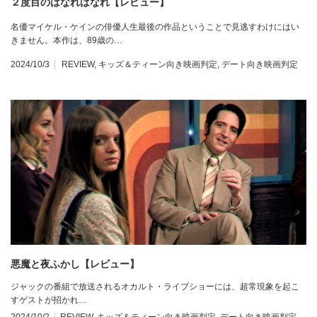
２度目のはなればなれ【レビュー】
名優マイケル・ケインの俳優人生最後の作品ということで見逃すわけにはい
きません。本作は、89歳の…
2024/10/3
REVIEW
,
キッズ＆ティーン向き映画判定
,
デート向き映画判定
悪魔と夜ふかし【レビュー】
ジャックの番組で放送されるオカルト・ライブショーには、超常現象を起こ
すゲストが招かれ…