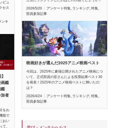
レビュ
アクセス
2026/5/20
アンケート特集
,
ランキング
,
特集
,
部員参加記事
ランキ
映画好きが選んだ2025アニメ映画ベスト
今回は、2025年に劇場公開されたアニメ映画につ
回】
いて、正式部員の皆さんによる投票結果ベスト30
映画鑑
を発表！2025年のアニメ映画ベストに輝いたの
は？
画鑑
参加者
2026/4/24
アンケート特集
,
ランキング
,
特集
,
部員参加記事
分をわ
機能で
におい
って、
学び・メンタルヘルス