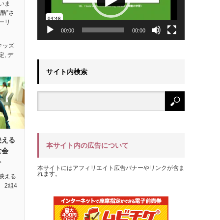
いま
酷”さ
ーリ
00:00
00:00
キッズ
定
,
デ
サイト内検索
映える
本サイト内の広告について
試食会
ト
本サイトにはアフィリエイト広告バナーやリンクが含ま
れます。
映える
 2組4