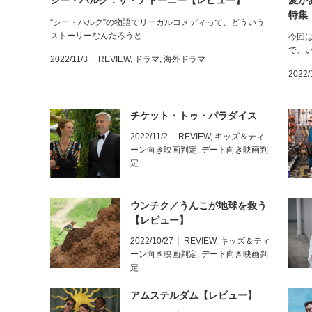
シー・ハルク：ザ・アトーニー【レビュー】
愛が
特集
“シー・ハルク”の物語でリーガルコメディって、どういう
ストーリーなんだろうと…
今回
で、
2022/11/3
REVIEW
,
ドラマ
,
海外ドラマ
2022/
チケット・トゥ・パラダイス
2022/11/2
REVIEW
,
キッズ＆ティ
ーン向き映画判定
,
デート向き映画判
定
ウンチク／うんこが地球を救う
【レビュー】
2022/10/27
REVIEW
,
キッズ＆ティ
ーン向き映画判定
,
デート向き映画判
定
アムステルダム【レビュー】