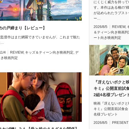
にくじく威力を持って
す。本作はある種の“残
が込められたラブスト
ー…
2026/8/5
REVIEW
,
めの戸締まり【レビュー】
＆ティーン向き映画判
誠監督作はまだ網羅できていませんが、これまで観た
ート向き映画判定
は…
11/4
REVIEW
,
キッズ＆ティーン向き映画判定
,
デ
向き映画判定
『冴えないボクと
キミ』公開直前
2組4名様プレゼン
映画『冴えないボクと
キミ』公開直前試食会
名様プレゼント
2026/8/5
PRESENT