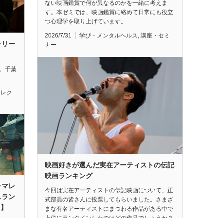
ない映画鑑賞で何が異なるのかを一緒に考えま
す。本ゼミでは、映画鑑賞に絡めて日常にも役立
つ心理学を取り上げています。
2026/7/31
学び・メンタルヘルス
,
講座・セミ
ラリー
ナー
れ。千葉
セレク
映画好きが選んだ実在アーティストの伝記
映画ランキング
ラマレ
今回は実在アーティストの伝記映画について、正
スラン
式部員の皆さんに投票してもらいました。さまざ
月】
まな有名アーティストにまつわる作品がある中で
上位にランクインしたのはどの作品でしょうか？