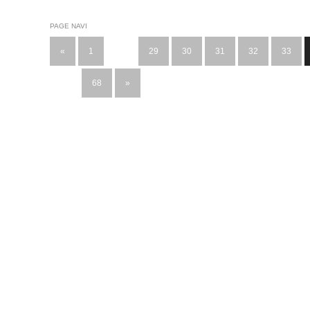
PAGE NAVI
«
1
…
29
30
31
32
33
…
68
»