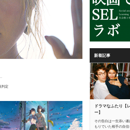
新着記事
…
画判定
ドラマなふたり【
ー】
その告白は一生添い遂
もりでいた相手の自信