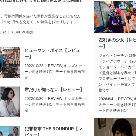
あれば憎しみも【母と娘のさまざまな関係】
は、母娘の関係を描いた新作が豊富なことにちなん
いくつか旧作も交えてこの特集をお送りします。
11/2
REVIEW
,
特集
左利きの少女【レ
ー】
ヒューマン・ボイス【レビュ
ツォウ・シーチン 監
ー】
『テイクアウト』（20
2022/10/28
REVIEW
,
キッズ＆ティ
でショーン・ベイカー
ーン向き映画判定
,
デート向き映画判
で監督と脚本を務めて
定
プロデューサーとして
ン・ベイカーを支えて
君だけが知らない【レビュー】
物です…
2022/10/26
REVIEW
,
キッズ＆ティ
2026/8/4
REVIEW
,
ーン向き映画判定
,
デート向き映画判
＆ティーン向き映画判
定
ート向き映画判定
犯罪都市 THE ROUNDUP【レ
ビュー】