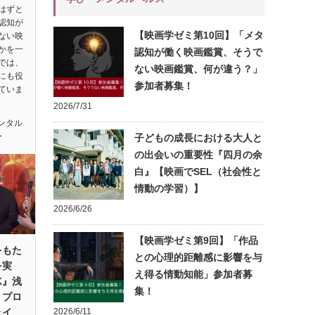
はずと
認知が
【映画学ゼミ第10回】「メタ
ない映
かを一
認知が働く映画鑑賞、そうで
では、
ない映画鑑賞、何が違う？」
にも役
参加者募集！
ていま
2026/7/31
ンタル
ー
子どもの成長における大人と
の出会いの重要性『四月の余
白』【映画でSEL（社会性と
情動の学習）】
2026/6/26
【映画学ゼミ第9回】「作品
をもた
との心理的距離感に影響を与
を実
え得る情動知能」参加者募
K』浅
集！
・プロ
ェイ
2026/6/11