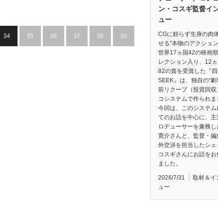
ン・コスギ監督イ
ュー
CGに頼らず生身の肉
34
35
36
37
38
39
せる“本物のアクション
世界17ヵ国42の映画
レクション入り、12
82の賞を受賞した『四
SEEK』は、独自の“
前リクープ（投資回収
コシステムで作られま
今回は、このシステム
てのお話を中心に、主
ロデューサーを兼務し
寛介さんと、監督・編
外交渉を担当したシェ
コスギさんにお話をお
ました。
2026/7/31
取材＆イ
ュー