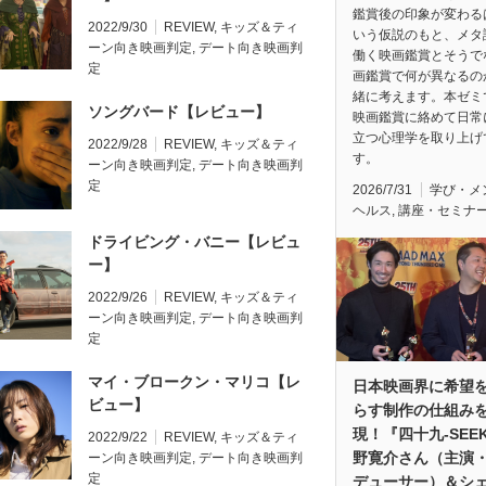
鑑賞後の印象が変わる
2022/9/30
REVIEW
,
キッズ＆ティ
いう仮説のもと、メタ
ーン向き映画判定
,
デート向き映画判
働く映画鑑賞とそうで
定
画鑑賞で何が異なるの
緒に考えます。本ゼミ
ソングバード【レビュー】
映画鑑賞に絡めて日常
立つ心理学を取り上げ
2022/9/28
REVIEW
,
キッズ＆ティ
す。
ーン向き映画判定
,
デート向き映画判
定
2026/7/31
学び・メ
ヘルス
,
講座・セミナ
ドライビング・バニー【レビュ
ー】
2022/9/26
REVIEW
,
キッズ＆ティ
ーン向き映画判定
,
デート向き映画判
定
マイ・ブロークン・マリコ【レ
日本映画界に希望
ビュー】
らす制作の仕組み
現！『四十九-SEE
2022/9/22
REVIEW
,
キッズ＆ティ
野寛介さん（主演
ーン向き映画判定
,
デート向き映画判
定
デューサー）＆シ