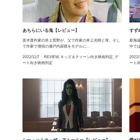
あちらにいる鬼【レビュー】
すず
直木賞作家の井上荒野が、父で作家の井上光晴と母、そし
新海
て作家で僧侶の瀬戸内寂聴をモデルに…
中で
2022/11/7
REVIEW
,
キッズ＆ティーン向き映画判定
,
デ
2022/
ート向き映画判定
ート