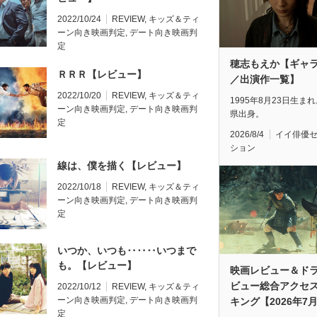
2022/10/24
REVIEW
,
キッズ＆ティ
ーン向き映画判定
,
デート向き映画判
定
穂志もえか【ギャ
ＲＲＲ【レビュー】
／出演作一覧】
2022/10/20
REVIEW
,
キッズ＆ティ
1995年8月23日生ま
ーン向き映画判定
,
デート向き映画判
県出身。
定
2026/8/4
イイ俳優
ション
線は、僕を描く【レビュー】
2022/10/18
REVIEW
,
キッズ＆ティ
ーン向き映画判定
,
デート向き映画判
定
いつか、いつも‥‥‥いつまで
も。【レビュー】
映画レビュー＆ド
ビュー総合アクセ
2022/10/12
REVIEW
,
キッズ＆ティ
ーン向き映画判定
,
デート向き映画判
キング【2026年7
定