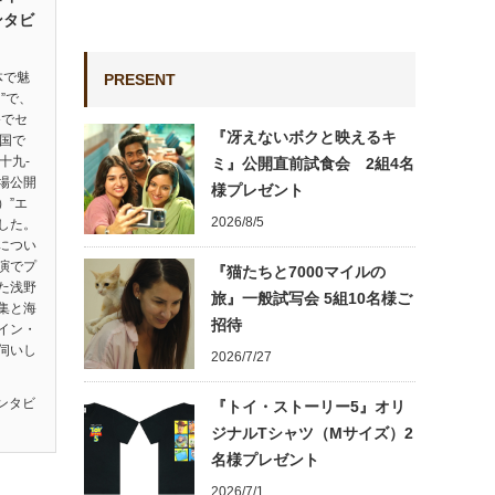
ンタビ
体で魅
PRESENT
”で、
祭でセ
『冴えないボクと映えるキ
ヵ国で
十九-
ミ』公開直前試食会 2組4名
劇場公開
様プレゼント
）”エ
2026/8/5
した。
につい
演でプ
『猫たちと7000マイルの
た浅野
旅』一般試写会 5組10名様ご
集と海
招待
イン・
伺いし
2026/7/27
ンタビ
『トイ・ストーリー5』オリ
ジナルTシャツ（Mサイズ）2
名様プレゼント
2026/7/1