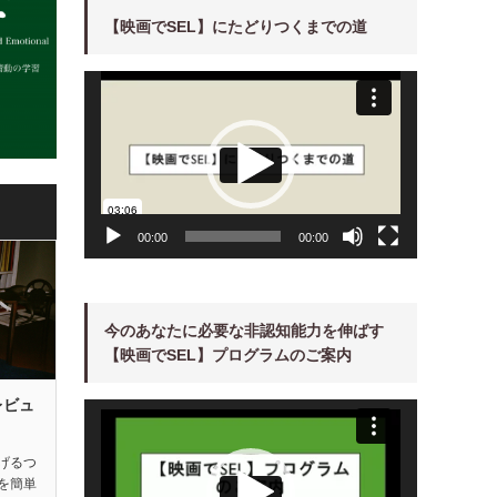
【映画でSEL】にたどりつくまでの道
動
画
プ
レ
ー
ヤ
ー
00:00
00:00
今のあなたに必要な非認知能力を伸ばす
【映画でSEL】プログラムのご案内
レビュ
動
画
プ
レ
ー
げるつ
ヤ
を簡単
ー