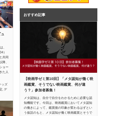
おすすめ記事
ビュ
督は、
04）
と共同
以降、
ショー
きた人
【映画学ゼミ第10回】「メタ認知が働く映
画鑑賞、そうでない映画鑑賞、何が違
キッズ
定
,
デ
う？」参加者募集！
メタ認知は、自分で自分をわかるために必要な認
知機能です。今回は、映画鑑賞においてメタ認知
の働きによって、鑑賞後の印象が変わるはずとい
う仮説のもと、メタ認知が働く映画鑑賞とそうで