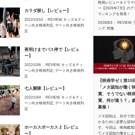
映画レビュー＆ドラマ
ー【2026年7月】の
カラダ探し【レビュー】
ランキングを発表！
2022/10/10
REVIEW
,
キッズ＆ティ
2026/8/3
REVIEW
,
ーン向き映画判定
,
デート向き映画判
ング
,
特集
定
夜明けまでバス停で【レビュ
ー】
2022/10/6
REVIEW
,
キッズ＆ティ
ーン向き映画判定
,
デート向き映画判
定
【映画学ゼミ第10
「メタ認知が働く
七人樂隊【レビュー】
賞、そうでない映
2022/10/4
REVIEW
,
キッズ＆ティ
賞、何が違う？」
ーン向き映画判定
,
デート向き映画判
募集！
定
メタ認知は、自分で自
かるために必要な認知
ホーカスポーカス 2【レビュ
す。今回は、映画鑑賞
ー】
てメタ認知の働きによ