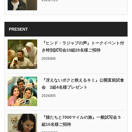
2026/7/23
PRESENT
『ヒンド・ラジャブの声』トークイベント付
き特別試写会10組20名様ご招待
2026/8/6
『冴えないボクと映えるキミ』公開直前試食
会 2組4名様プレゼント
2026/8/5
『猫たちと7000マイルの旅』一般試写会 5
組10名様ご招待