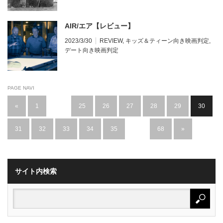
AIR/エア【レビュー】
2023/3/30
REVIEW
,
キッズ＆ティーン向き映画判定
,
デート向き映画判定
PAGE NAVI
«
1
…
25
26
27
28
29
30
31
32
33
34
35
…
68
»
サイト内検索