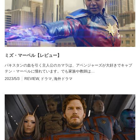
ミズ・マーベル【レビュー】
パキスタンの血を引く主人公のカマラは、アベンジャーズが大好きでキャプ
テン・マーベルに憧れています。でも家族や教師は…
2023/5/3
REVIEW
,
ドラマ
,
海外ドラマ