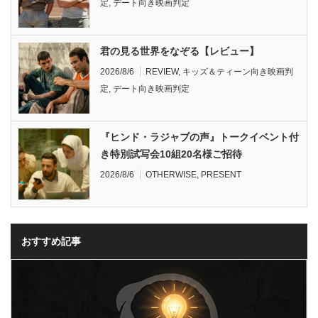
定
,
デート向き映画判定
君の見る世界をなぞる【レビュー】
2026/8/6
REVIEW
,
キッズ＆ティーン向き映画判
定
,
デート向き映画判定
『ヒンド・ラジャブの声』トークイベント付
き特別試写会10組20名様ご招待
2026/8/6
OTHERWISE
,
PRESENT
おすすめ記事