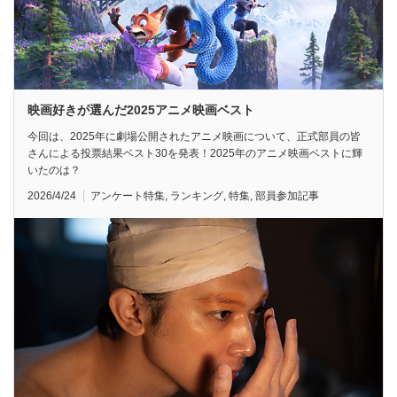
映画好きが選んだ2025アニメ映画ベスト
今回は、2025年に劇場公開されたアニメ映画について、正式部員の皆
さんによる投票結果ベスト30を発表！2025年のアニメ映画ベストに輝
いたのは？
2026/4/24
アンケート特集
,
ランキング
,
特集
,
部員参加記事