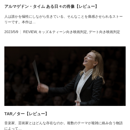
アルマゲドン・タイム ある日々の肖像【レビュー】
人は誰かを犠牲にしながら生きている、そんなことを痛感させられるストー
リーです。本作は…
2023/5/9
REVIEW
,
キッズ＆ティーン向き映画判定
,
デート向き映画判定
TAR／ター【レビュー】
音楽家、芸術家とはどんな存在なのか。複数のテーマが複雑に絡み合う物語
によって…