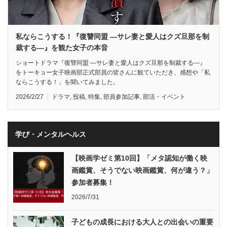
私ならこうする！『復讐同盟 —サレ妻と愛人はクズ旦那を制
裁する—』を観た女子の本音
ショートドラマ『復讐同盟 —サレ妻と愛人はクズ旦那を制裁する—』
をトーキョー女子映画部正式部員の皆さんに観ていただき、感想や「私
ならこうする！」を聞いてみました。
2026/2/27
ドラマ
,
投稿
,
特集
,
部員参加記事
,
部活・イベント
学び・メンタルヘルス
【映画学ゼミ第10回】「メタ認知が働く映
画鑑賞、そうでない映画鑑賞、何が違う？」
参加者募集！
2026/7/31
子どもの成長における大人との出会いの重要