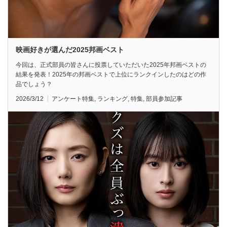
映画好きが選んだ2025邦画ベスト
今回は、正式部員の皆さんに投票していただいた2025年邦画ベストの
結果を発表！2025年の邦画ベストで上位にランクインしたのはどの作
品でしょう？
2026/3/12
アンケート特集
,
ランキング
,
特集
,
部員参加記事