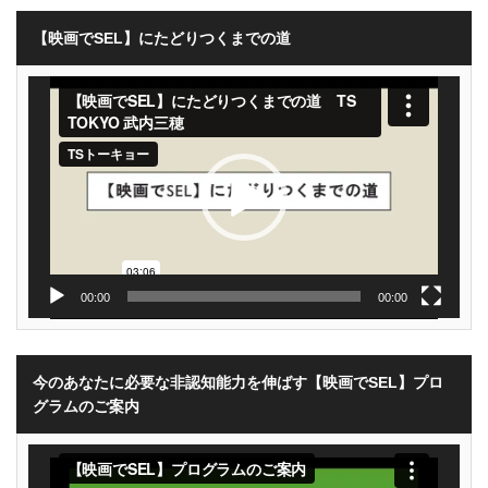
【映画でSEL】にたどりつくまでの道
動
画
プ
レ
ー
ヤ
ー
00:00
00:00
今のあなたに必要な非認知能力を伸ばす【映画でSEL】プロ
グラムのご案内
動
画
プ