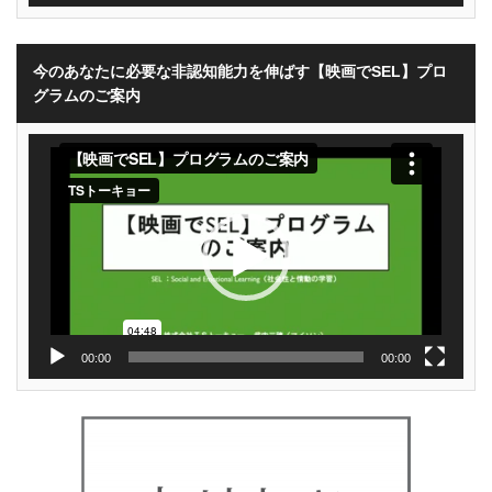
今のあなたに必要な非認知能力を伸ばす【映画でSEL】プロ
グラムのご案内
動
画
プ
レ
ー
ヤ
ー
00:00
00:00