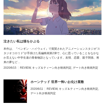
泣きたい私は猫をかぶる
本作は、『ペンギン・ハイウェイ』で賞賛されたアニメーションスタジオ“ス
タジオコロリド”が手掛けた長編映画第2弾で、心に思っていることをなかな
か言えない中学生達の青春物語となっています。友情、恋愛、親子関係、将
来の夢など…
2020/6/15
REVIEW
,
キッズ＆ティーン向き映画判定
,
デート向き映画判定
ホーンテッド 世界一怖いお化け屋敷
2020/6/11
REVIEW
,
キッズ＆ティーン向き映画判定
,
デート向き映画判定