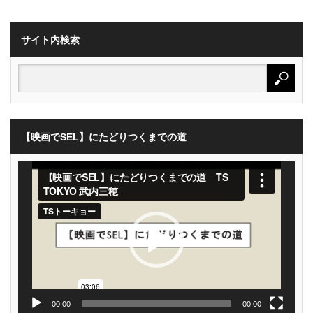
サイト内検索
【映画でSEL】にたどりつくまでの道
動
画
プ
レ
ー
ヤ
ー
00:00
00:00