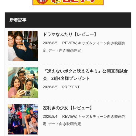
新着記事
ドラマなふたり【レビュー】
2026/8/5
REVIEW
,
キッズ＆ティーン向き映画判
定
,
デート向き映画判定
『冴えないボクと映えるキミ』公開直前試食
会 2組4名様プレゼント
2026/8/5
PRESENT
左利きの少女【レビュー】
2026/8/4
REVIEW
,
キッズ＆ティーン向き映画判
定
,
デート向き映画判定