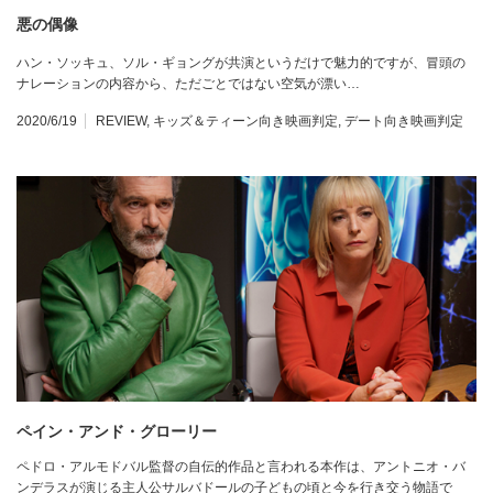
悪の偶像
ハン・ソッキュ、ソル・ギョングが共演というだけで魅力的ですが、冒頭の
ナレーションの内容から、ただごとではない空気が漂い…
2020/6/19
REVIEW
,
キッズ＆ティーン向き映画判定
,
デート向き映画判定
ペイン・アンド・グローリー
ペドロ・アルモドバル監督の自伝的作品と言われる本作は、アントニオ・バ
ンデラスが演じる主人公サルバドールの子どもの頃と今を行き交う物語で