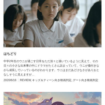
はちどり
中学2年生のウニが過ごす日常をただ淡々と描いているように見えて、その
日々の小さな出来事の中にドラマがたくさん詰まっていて、ウニが傷付きな
がら成長していっているのがわかります。ウニはまだあどけなさがありおと
なしそうに見えますが…
2020/6/16
REVIEW
,
キッズ＆ティーン向き映画判定
,
デート向き映画判定