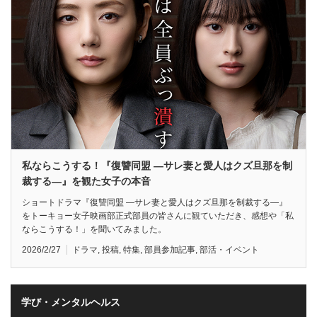
私ならこうする！『復讐同盟 —サレ妻と愛人はクズ旦那を制
裁する—』を観た女子の本音
ショートドラマ『復讐同盟 —サレ妻と愛人はクズ旦那を制裁する—』
をトーキョー女子映画部正式部員の皆さんに観ていただき、感想や「私
ならこうする！」を聞いてみました。
2026/2/27
ドラマ
,
投稿
,
特集
,
部員参加記事
,
部活・イベント
学び・メンタルヘルス