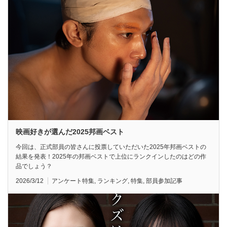
映画好きが選んだ2025邦画ベスト
今回は、正式部員の皆さんに投票していただいた2025年邦画ベストの
結果を発表！2025年の邦画ベストで上位にランクインしたのはどの作
品でしょう？
2026/3/12
アンケート特集
,
ランキング
,
特集
,
部員参加記事