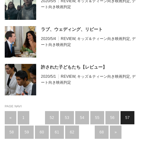
2020/5/5
REVIEW
,
キッズ＆ティーン向き映画判定
,
デ
ート向き映画判定
ラブ、ウェディング、リピート
2020/5/4
REVIEW
,
キッズ＆ティーン向き映画判定
,
デ
ート向き映画判定
許された子どもたち【レビュー】
2020/5/1
REVIEW
,
キッズ＆ティーン向き映画判定
,
デ
ート向き映画判定
PAGE NAVI
«
1
…
52
53
54
55
56
57
58
59
60
61
62
…
68
»