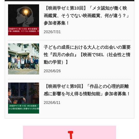
【映画学ゼミ第10回】「メタ認知が働く映
画鑑賞、そうでない映画鑑賞、何が違う？」
参加者募集！
2026/7/31
子どもの成長における大人との出会いの重要
性『四月の余白』【映画でSEL（社会性と情
動の学習）】
2026/6/26
【映画学ゼミ第9回】「作品との心理的距離
感に影響を与え得る情動知能」参加者募集！
2026/6/11