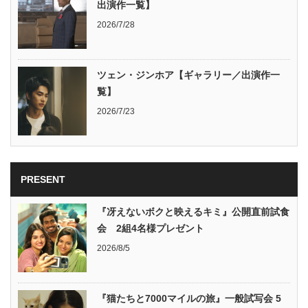
出演作一覧】
2026/7/28
ツェン・ジンホア【ギャラリー／出演作一
覧】
2026/7/23
PRESENT
『冴えないボクと映えるキミ』公開直前試食
会 2組4名様プレゼント
2026/8/5
『猫たちと7000マイルの旅』一般試写会 5