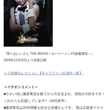
『聖☆おにいさん THE MOVIE～ホーリーメンVS悪魔軍団～』
2024年12月20日より全国公開
イイ俳優セレクション【ギャラリー／出演作一覧】
＜イチオシコメント＞
■小さい頃に藤原竜也を観てから引き込まれ、演技が大好きです！
これからも応援しています!!（20代前半）
■藤原竜也は20年間最も好きな俳優さんです。 昔は正統派イケメ