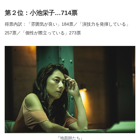
第２位：小池栄子…714票
得票内訳：「雰囲気が良い」184票／「演技力を発揮している」
257票／「個性が際立っている」273票
『地面師たち』