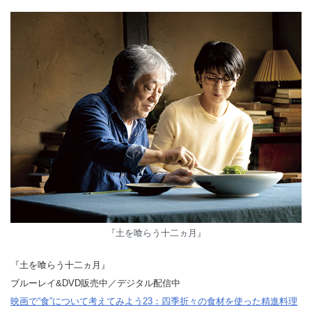
『土を喰らう十二ヵ月』
『土を喰らう十二ヵ月』
ブルーレイ&DVD販売中／デジタル配信中
映画で“食”について考えてみよう23：四季折々の食材を使った精進料理