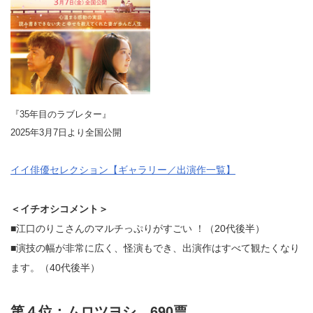
『35年目のラブレター』
2025年3月7日より全国公開
イイ俳優セレクション【ギャラリー／出演作一覧】
＜イチオシコメント＞
■江口のりこさんのマルチっぷりがすごい ！（20代後半）
■演技の幅が非常に広く、怪演もでき、出演作はすべて観たくなり
ます。（40代後半）
第４位：ムロツヨシ…690票