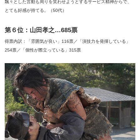
飄々とした言動も周りを笑わせようとするサービス精神からで、
とても好感が持てる。（50代）
第６位：山田孝之…685票
得票内訳：「雰囲気が良い」116票／「演技力を発揮している」
254票／「個性が際立っている」315票