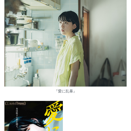
『愛に乱暴』