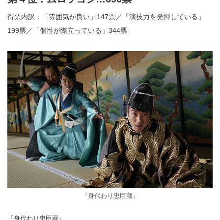
得票内訳：「雰囲気が良い」147票／「演技力を発揮している」
199票／「個性が際立っている」344票
『身代わり忠臣蔵』
『身代わり忠臣蔵』