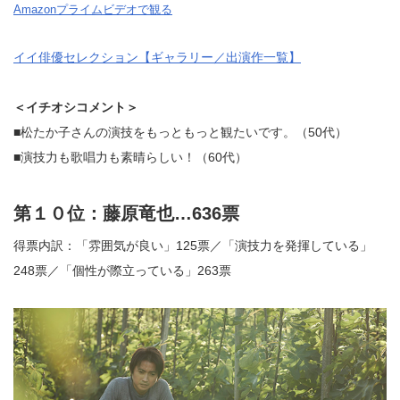
Amazonプライムビデオで観る
イイ俳優セレクション【ギャラリー／出演作一覧】
＜イチオシコメント＞
■松たか子さんの演技をもっともっと観たいです。（50代）
■演技力も歌唱力も素晴らしい！（60代）
第１０位：藤原竜也…636票
得票内訳：「雰囲気が良い」125票／「演技力を発揮している」
248票／「個性が際立っている」263票