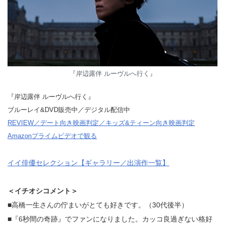
『岸辺露伴 ルーヴルへ行く』
『岸辺露伴 ルーヴルへ行く』
ブルーレイ&DVD販売中／デジタル配信中
REVIEW／デート向き映画判定／キッズ&ティーン向き映画判定
Amazonプライムビデオで観る
イイ俳優セレクション【ギャラリー／出演作一覧】
＜イチオシコメント＞
■高橋一生さんの佇まいがとても好きです。（30代後半）
■『6秒間の奇跡』でファンになりました。カッコ良過ぎない格好