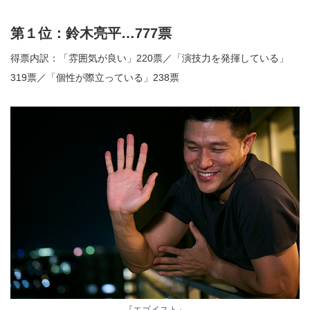
第１位：鈴木亮平…777票
得票内訳：「雰囲気が良い」220票／「演技力を発揮している」
319票／「個性が際立っている」238票
『エゴイスト』