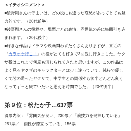
＜イチオシコメント＞
■綾野剛さんの佇まいは、どの役にも違った哀愁があってとても魅
力的です。（20代前半）
■綾野剛さんの役柄や、場面ごとの表情、雰囲気の差に毎回引き込
まれます。（20代後半）
■好きな作品はドラマや映画問わずたくさんありますが、直近の
『
カラオケ行こ！
』の役がとても好きで3回観に行きました。ヤク
ザ役はこれまで何度も演じられてきたと思いますが、この作品は
よく見るヤクザのキャラクターとは少し違っていて、純粋で優し
くて芯の通ったヤクザで、中学生との関係性も後半どんどん良く
なってずっと観ていたいと思える時間でした。（20代後半）
第９位：松たか子…637票
得票内訳：「雰囲気が良い」230票／「演技力を発揮している」
251票／「個性が際立っている」156票