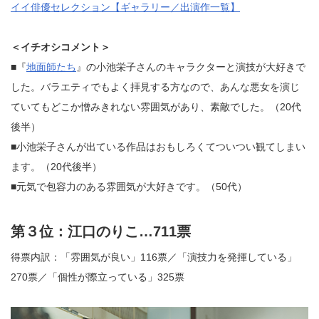
イイ俳優セレクション【ギャラリー／出演作一覧】
＜イチオシコメント＞
■『
地面師たち
』の小池栄子さんのキャラクターと演技が大好きで
した。バラエティでもよく拝見する方なので、あんな悪女を演じ
ていてもどこか憎みきれない雰囲気があり、素敵でした。（20代
後半）
■小池栄子さんが出ている作品はおもしろくてついつい観てしまい
ます。（20代後半）
■元気で包容力のある雰囲気が大好きです。（50代）
第３位：江口のりこ…711票
得票内訳：「雰囲気が良い」116票／「演技力を発揮している」
270票／「個性が際立っている」325票