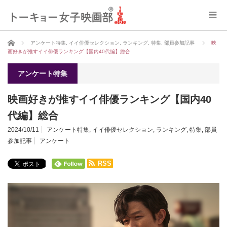
ホーム
アンケート特集
,
イイ俳優セレクション
,
ランキング
,
特集
,
部員参加記事
映
画好きが推すイイ俳優ランキング【国内40代編】総合
アンケート特集
映画好きが推すイイ俳優ランキング【国内40
代編】総合
2024/10/11
アンケート特集
,
イイ俳優セレクション
,
ランキング
,
特集
,
部員
参加記事
アンケート
RSS