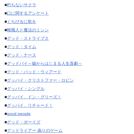
■
朽ちないサクラ
■
口に関するアンケート
■
くちびるに歌を
■
靴職人と魔法のミシン
■
グッド・ストライプス
■
グッド・タイム
■
グッド・ナース
■
グッドバイ～嘘からはじまる人生喜劇～
■
グッド・バッド・ウィアード
■
グッバイ・クリストファー・ロビン
■
グッバイ・シングル
■
グッバイ、ドン・グリーズ！
■
グッバイ、リチャード！
■
good people
■
グッド・ボーイズ
■
グッドライアー 偽りのゲーム