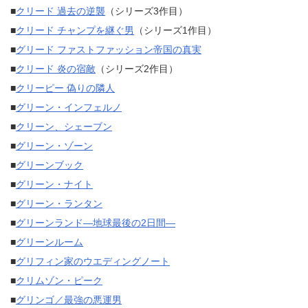
■
クリード 過去の逆襲
（シリーズ3作目）
■
クリード チャンプを継ぐ男
（シリーズ1作目）
■
グリード ファストファッション帝国の真実
■
クリード 炎の宿敵
（シリーズ2作目）
■
クリーピー 偽りの隣人
■
グリーン・インフェルノ
■
クリーン、シェーブン
■
グリーン・ゾーン
■
グリーンブック
■
グリーン・ナイト
■
グリーン・ランタン
■
グリーンランド―地球最後の2日間―
■
グリーンルーム
■
グリフィン家のウエディングノート
■
クリムゾン・ピーク
■
グリンゴ／最強の悪運男