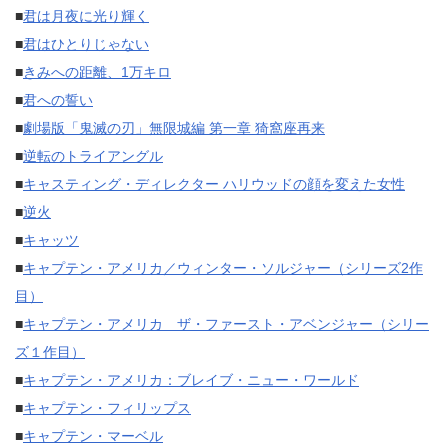
■
君は月夜に光り輝く
■
君はひとりじゃない
■
きみへの距離、1万キロ
■
君への誓い
■
劇場版「鬼滅の刃」無限城編 第一章 猗窩座再来
■
逆転のトライアングル
■
キャスティング・ディレクター ハリウッドの顔を変えた女性
■
逆火
■
キャッツ
■
キャプテン・アメリカ／ウィンター・ソルジャー（シリーズ2作
目）
■
キャプテン・アメリカ ザ・ファースト・アベンジャー（シリー
ズ１作目）
■
キャプテン・アメリカ：ブレイブ・ニュー・ワールド
■
キャプテン・フィリップス
■
キャプテン・マーベル