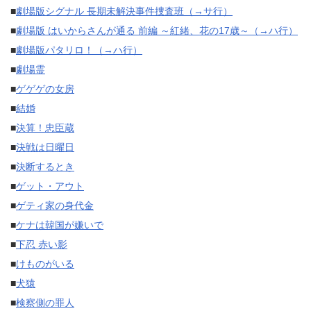
■
劇場版シグナル 長期未解決事件捜査班（→サ行）
■
劇場版 はいからさんが通る 前編 ～紅緒、花の17歳～（→ハ行）
■
劇場版パタリロ！（→ハ行）
■
劇場霊
■
ゲゲゲの女房
■
結婚
■
決算！忠臣蔵
■
決戦は日曜日
■
決断するとき
■
ゲット・アウト
■
ゲティ家の身代金
■
ケナは韓国が嫌いで
■
下忍 赤い影
■
けものがいる
■
犬猿
■
検察側の罪人