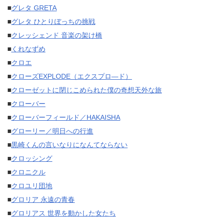
■
グレタ GRETA
■
グレタ ひとりぼっちの挑戦
■
クレッシェンド 音楽の架け橋
■
くれなずめ
■
クロエ
■
クローズEXPLODE（エクスプロ—ド）
■
クローゼットに閉じこめられた僕の奇想天外な旅
■
クローバー
■
クローバーフィールド／HAKAISHA
■
グローリー／明日への行進
■
黒崎くんの言いなりになんてならない
■
クロッシング
■
クロニクル
■
クロユリ団地
■
グロリア 永遠の青春
■
グロリアス 世界を動かした女たち