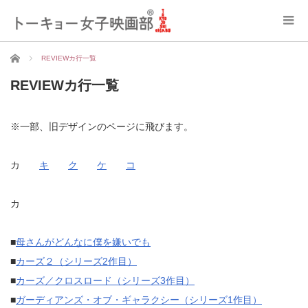
ホーム
REVIEWカ行一覧
REVIEWカ行一覧
※一部、旧デザインのページに飛びます。
カ
キ
ク
ケ
コ
カ
■
母さんがどんなに僕を嫌いでも
■
カーズ２（シリーズ2作目）
■
カーズ／クロスロード（シリーズ3作目）
■
ガーディアンズ・オブ・ギャラクシー（シリーズ1作目）