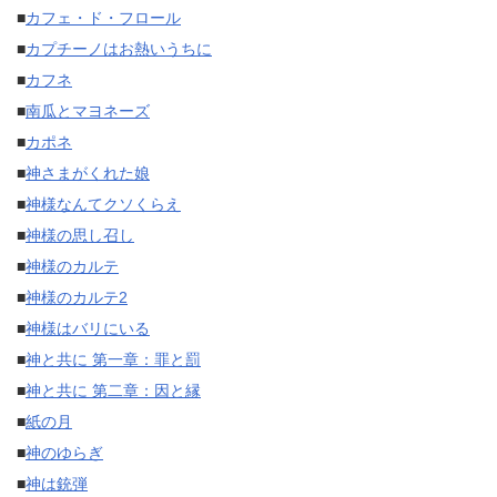
■
カフェ・ド・フロール
■
カプチーノはお熱いうちに
■
カフネ
■
南瓜とマヨネーズ
■
カポネ
■
神さまがくれた娘
■
神様なんてクソくらえ
■
神様の思し召し
■
神様のカルテ
■
神様のカルテ2
■
神様はバリにいる
■
神と共に 第一章：罪と罰
■
神と共に 第二章：因と縁
■
紙の月
■
神のゆらぎ
■
神は銃弾