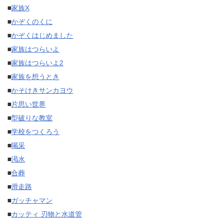
■
家族X
■
かぞくのくに
■
かぞくはじめました
■
家族はつらいよ
■
家族はつらいよ2
■
家族を想うとき
■
かそけきサンカヨウ
■
片思い世界
■
型破りな教室
■
学校をつくろう
■
喝采
■
渇水
■
合葬
■
滑走路
■
ガッチャマン
■
カッティ 刃物と水道管