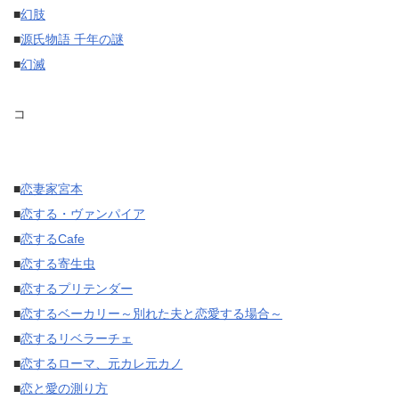
■
幻肢
■
源氏物語 千年の謎
■
幻滅
コ
■
恋妻家宮本
■
恋する・ヴァンパイア
■
恋するCafe
■
恋する寄生虫
■
恋するプリテンダー
■
恋するベーカリー～別れた夫と恋愛する場合～
■
恋するリベラーチェ
■
恋するローマ、元カレ元カノ
■
恋と愛の測り方