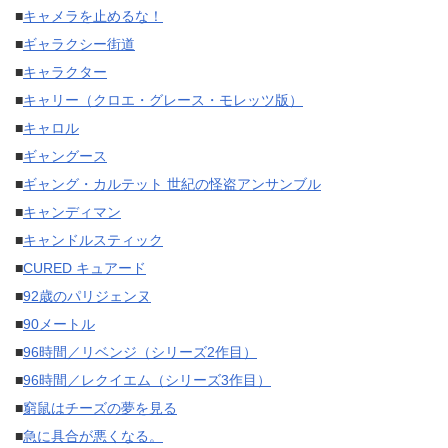
■
キャメラを止めるな！
■
ギャラクシー街道
■
キャラクター
■
キャリー（クロエ・グレース・モレッツ版）
■
キャロル
■
ギャングース
■
ギャング・カルテット 世紀の怪盗アンサンブル
■
キャンディマン
■
キャンドルスティック
■
CURED キュアード
■
92歳のパリジェンヌ
■
90メートル
■
96時間／リベンジ（シリーズ2作目）
■
96時間／レクイエム（シリーズ3作目）
■
窮鼠はチーズの夢を見る
■
急に具合が悪くなる。