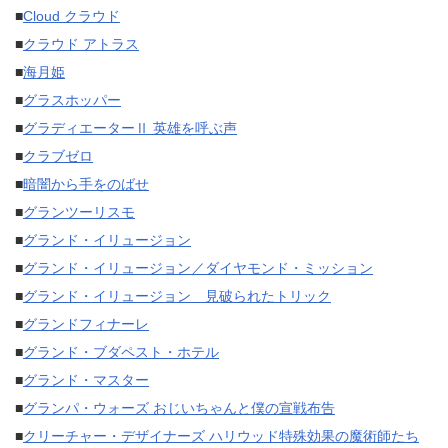
■
Cloud クラウド
■
クラウド アトラス
■
海月姫
■
グラスホッパー
■
グラディエーターⅡ 英雄を呼ぶ声
■
クラブゼロ
■
暗闇から手をのばせ
■
グランツーリスモ
■
グランド・イリュージョン
■
グランド・イリュージョン／ダイヤモンド・ミッション
■
グランド・イリュージョン 見破られたトリック
■
グランドフィナーレ
■
グランド・ブダペスト・ホテル
■
グランド・マスター
■
グランパ・ウォーズ おじいちゃんと僕の宣戦布告
■
クリーチャー・デザイナーズ ハリウッド特殊効果の魔術師たち