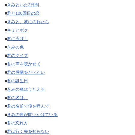
■
きみといた2日間
■
君と100回目の恋
■
きみと、波にのれたら
■
キミとボク
■
君に泳げ！
■
きみの色
■
君のクイズ
■
君の声を聴かせて
■
君の膵臓をたべたい
■
君の誕生日
■
きみの鳥はうたえる
■
君の名は。
■
君の名前で僕を呼んで
■
きみの瞳が問いかけている
■
君の忘れ方
■
君は行く先を知らない