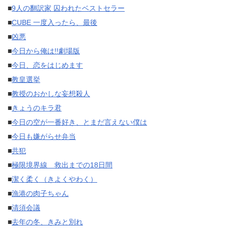
■
9人の翻訳家 囚われたベストセラー
■
CUBE 一度入ったら、最後
■
凶悪
■
今日から俺は!!劇場版
■
今日、恋をはじめます
■
教皇選挙
■
教授のおかしな妄想殺人
■
きょうのキラ君
■
今日の空が一番好き、とまだ言えない僕は
■
今日も嫌がらせ弁当
■
共犯
■
極限境界線 救出までの18日間
■
潔く柔く（きよくやわく）
■
漁港の肉子ちゃん
■
清須会議
■
去年の冬、きみと別れ