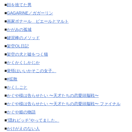
■
顔を捨てた男
■
GAGARINE／ガガーリン
■
画家ボナール ピエールとマルト
■
かがみの孤城
■
鍵泥棒のメソッド
■
架空OL日記
■
架空の犬と嘘をつく猫
■
かくかくしかじか
■
覚悟はいいかそこの女子。
■
#拡散
■
かくしごと
■
かぐや様は告らせたい 〜天才たちの恋愛頭脳戦〜
■
かぐや様は告らせたい 〜天才たちの恋愛頭脳戦〜 ファイナル
■
かぐや姫の物語
■
“隠れビッチ”やってました。
■
かけがえのない人