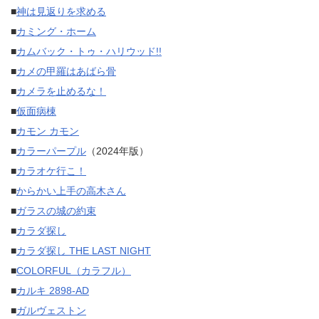
■
神は見返りを求める
■
カミング・ホーム
■
カムバック・トゥ・ハリウッド!!
■
カメの甲羅はあばら骨
■
カメラを止めるな！
■
仮面病棟
■
カモン カモン
■
カラーパープル
（2024年版）
■
カラオケ行こ！
■
からかい上手の高木さん
■
ガラスの城の約束
■
カラダ探し
■
カラダ探し THE LAST NIGHT
■
COLORFUL（カラフル）
■
カルキ 2898-AD
■
ガルヴェストン