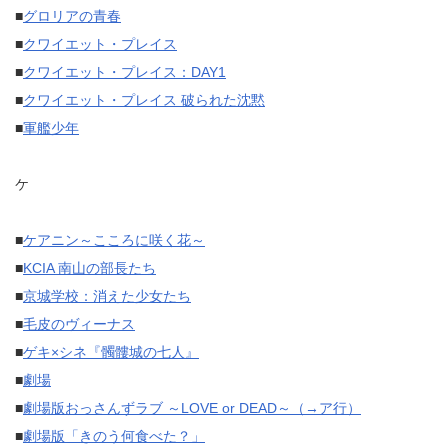
■
グロリアの青春
■
クワイエット・プレイス
■
クワイエット・プレイス：DAY1
■
クワイエット・プレイス 破られた沈黙
■
軍艦少年
ケ
■
ケアニン～こころに咲く花～
■
KCIA 南山の部長たち
■
京城学校：消えた少女たち
■
毛皮のヴィーナス
■
ゲキ×シネ『髑髏城の七人』
■
劇場
■
劇場版おっさんずラブ ～LOVE or DEAD～（→ア行）
■
劇場版「きのう何食べた？」