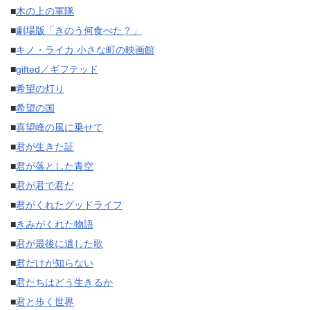
■
木の上の軍隊
■
劇場版「きのう何食べた？」
■
キノ・ライカ 小さな町の映画館
■
gifted／ギフテッド
■
希望の灯り
■
希望の国
■
喜望峰の風に乗せて
■
君が生きた証
■
君が落とした青空
■
君が君で君だ
■
君がくれたグッドライフ
■
きみがくれた物語
■
君が最後に遺した歌
■
君だけが知らない
■
君たちはどう生きるか
■
君と歩く世界