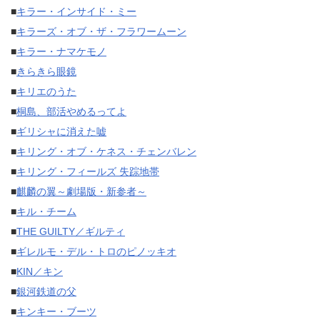
■
キラー・インサイド・ミー
■
キラーズ・オブ・ザ・フラワームーン
■
キラー・ナマケモノ
■
きらきら眼鏡
■
キリエのうた
■
桐島、部活やめるってよ
■
ギリシャに消えた嘘
■
キリング・オブ・ケネス・チェンバレン
■
キリング・フィールズ 失踪地帯
■
麒麟の翼～劇場版・新参者～
■
キル・チーム
■
THE GUILTY／ギルティ
■
ギレルモ・デル・トロのピノッキオ
■
KIN／キン
■
銀河鉄道の父
■
キンキー・ブーツ