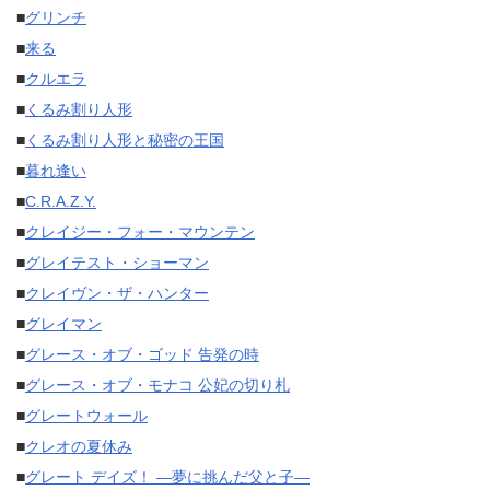
■
グリンチ
■
来る
■
クルエラ
■
くるみ割り人形
■
くるみ割り人形と秘密の王国
■
暮れ逢い
■
C.R.A.Z.Y.
■
クレイジー・フォー・マウンテン
■
グレイテスト・ショーマン
■
クレイヴン・ザ・ハンター
■
グレイマン
■
グレース・オブ・ゴッド 告発の時
■
グレース・オブ・モナコ 公妃の切り札
■
グレートウォール
■
クレオの夏休み
■
グレート デイズ！ —夢に挑んだ父と子—