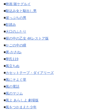
■
映画 賭ケグルイ
■
駆込み女と駆出し男
■
崖っぷちの男
■
影踏み
■
火口のふたり
■
籠の中の乙女 4Kレストア版
■
かごの中の瞳
■
累-かさね-
■
華氏119
■
風立ちぬ
■
カセットテープ・ダイアリーズ
■
風にそよぐ草
■
風の電話
■
風のマジム
■
風よ あらしよ 劇場版
■
風をつかまえた少年