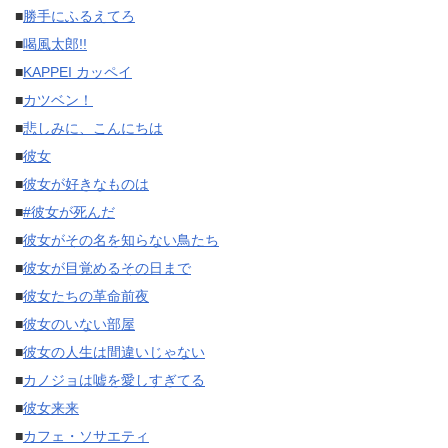
■
勝手にふるえてろ
■
喝風太郎!!
■
KAPPEI カッペイ
■
カツベン！
■
悲しみに、こんにちは
■
彼女
■
彼女が好きなものは
■
#彼女が死んだ
■
彼女がその名を知らない鳥たち
■
彼女が目覚めるその日まで
■
彼女たちの革命前夜
■
彼女のいない部屋
■
彼女の人生は間違いじゃない
■
カノジョは嘘を愛しすぎてる
■
彼女来来
■
カフェ・ソサエティ