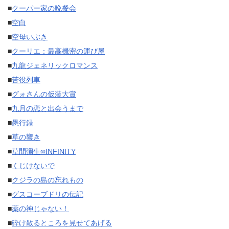
■
クーパー家の晩餐会
■
空白
■
空母いぶき
■
クーリエ：最高機密の運び屋
■
九龍ジェネリックロマンス
■
苦役列車
■
グォさんの仮装大賞
■
九月の恋と出会うまで
■
愚行録
■
草の響き
■
草間彌生∞INFINITY
■
くじけないで
■
クジラの島の忘れもの
■
グスコーブドリの伝記
■
薬の神じゃない！
■
砕け散るところを見せてあげる