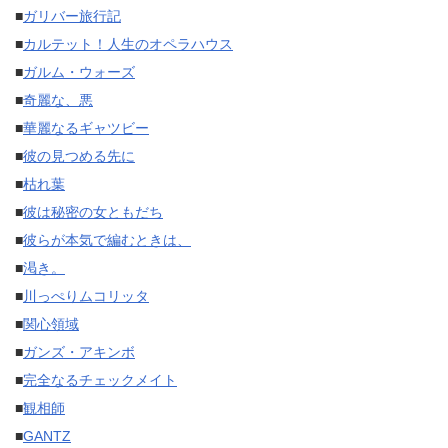
■
ガリバー旅行記
■
カルテット！人生のオペラハウス
■
ガルム・ウォーズ
■
奇麗な、悪
■
華麗なるギャツビー
■
彼の見つめる先に
■
枯れ葉
■
彼は秘密の女ともだち
■
彼らが本気で編むときは、
■
渇き。
■
川っぺりムコリッタ
■
関心領域
■
ガンズ・アキンボ
■
完全なるチェックメイト
■
観相師
■
GANTZ