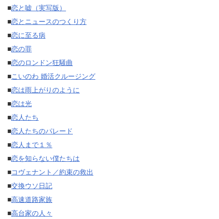
■
恋と嘘（実写版）
■
恋とニュースのつくり方
■
恋に至る病
■
恋の罪
■
恋のロンドン狂騒曲
■
こいのわ 婚活クルージング
■
恋は雨上がりのように
■
恋は光
■
恋人たち
■
恋人たちのパレード
■
恋人まで１％
■
恋を知らない僕たちは
■
コヴェナント／約束の救出
■
交換ウソ日記
■
高速道路家族
■
高台家の人々