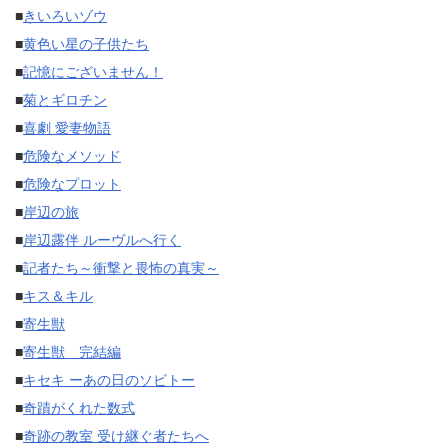
■
きいろいゾウ
■
黄色い星の子供たち
■
記憶にございません！
■
菊とギロチン
■
喜劇 愛妻物語
■
危険なメソッド
■
危険なプロット
■
岸辺の旅
■
岸辺露伴 ルーヴルへ行く
■
記者たち～衝撃と畏怖の真実～
■
キス＆キル
■
寄生獣
■
寄生獣 完結編
■
キセキ ーあの日のソビトー
■
奇蹟がくれた数式
■
奇跡の教室 受け継ぐ者たちへ