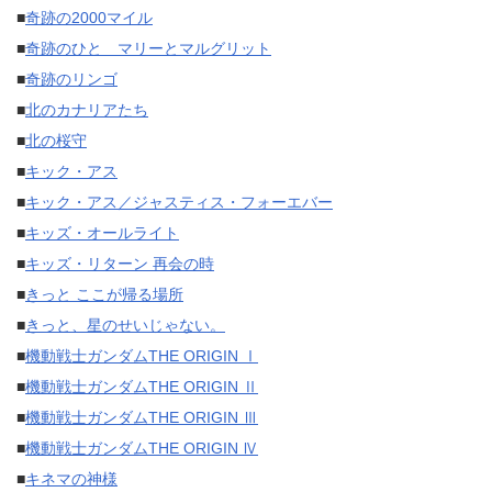
■
奇跡の2000マイル
■
奇跡のひと マリーとマルグリット
■
奇跡のリンゴ
■
北のカナリアたち
■
北の桜守
■
キック・アス
■
キック・アス／ジャスティス・フォーエバー
■
キッズ・オールライト
■
キッズ・リターン 再会の時
■
きっと ここが帰る場所
■
きっと、星のせいじゃない。
■
機動戦士ガンダムTHE ORIGIN Ⅰ
■
機動戦士ガンダムTHE ORIGIN Ⅱ
■
機動戦士ガンダムTHE ORIGIN Ⅲ
■
機動戦士ガンダムTHE ORIGIN Ⅳ
■
キネマの神様