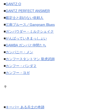
■
GANTZ:O
■
GANTZ PERFECT ANSWER
■
鑑定士と顔のない依頼人
■
江南ブルース／Gangnam Blues
■
ガンパウダー・ミルクシェイク
■
がんばっていきまっしょい
■
GAMBA ガンバと仲間たち
■
カンパニー・メン
■
カンフースタントマン 龍虎武師
■
カンフー・パンダ２
■
カンフー・ヨガ
キ
■
キーパー ある兵士の奇跡