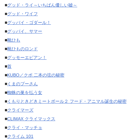
■
グッド・ライ～いちばん優しい嘘～
■
グッド・ワイフ
■
グッバイ・ゴダール！
■
グッバイ、サマー
■
靴ひも
■
靴ひものロンド
■
グッモーエビアン！
■
首
■
KUBO／クボ 二本の弦の秘密
■
くまのプーさん
■
蜘蛛の巣を払う女
■
くもりときどきミートボール２ フード・アニマル誕生の秘密
■
クライマーズ
■
CLIMAX クライマックス
■
クライ・マッチョ
■
クライム 101