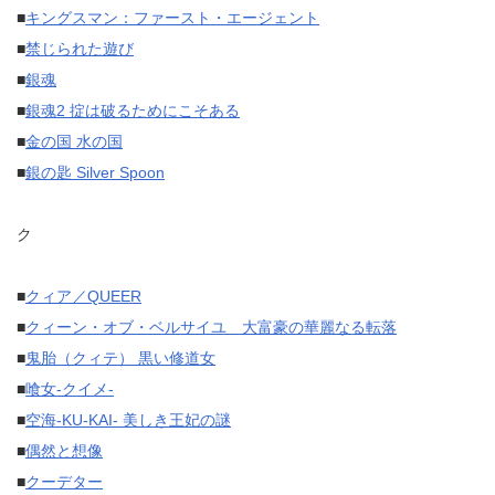
■
キングスマン：ファースト・エージェント
■
禁じられた遊び
■
銀魂
■
銀魂2 掟は破るためにこそある
■
金の国 水の国
■
銀の匙 Silver Spoon
ク
■
クィア／QUEER
■
クィーン・オブ・ベルサイユ 大富豪の華麗なる転落
■
鬼胎（クィテ） 黒い修道女
■
喰女-クイメ-
■
空海-KU-KAI- 美しき王妃の謎
■
偶然と想像
■
クーデター