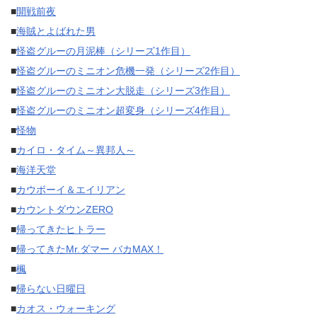
■
開戦前夜
■
海賊とよばれた男
■
怪盗グルーの月泥棒（シリーズ1作目）
■
怪盗グルーのミニオン危機一発（シリーズ2作目）
■
怪盗グルーのミニオン大脱走（シリーズ3作目）
■
怪盗グルーのミニオン超変身（シリーズ4作目）
■
怪物
■
カイロ・タイム～異邦人～
■
海洋天堂
■
カウボーイ＆エイリアン
■
カウントダウンZERO
■
帰ってきたヒトラー
■
帰ってきたMr.ダマー バカMAX！
■
楓
■
帰らない日曜日
■
カオス・ウォーキング