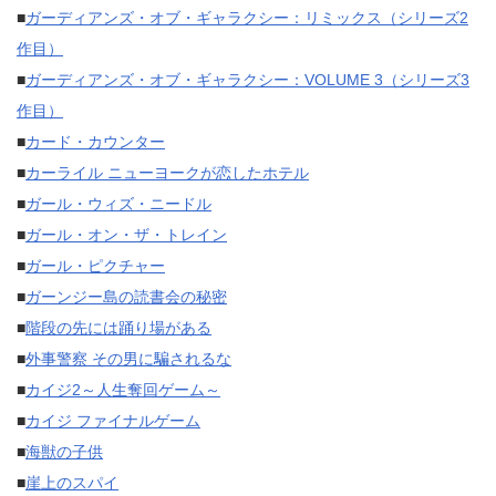
■
ガーディアンズ・オブ・ギャラクシー：リミックス（シリーズ2
作目）
■
ガーディアンズ・オブ・ギャラクシー：VOLUME 3（シリーズ3
作目）
■
カード・カウンター
■
カーライル ニューヨークが恋したホテル
■
ガール・ウィズ・ニードル
■
ガール・オン・ザ・トレイン
■
ガール・ピクチャー
■
ガーンジー島の読書会の秘密
■
階段の先には踊り場がある
■
外事警察 その男に騙されるな
■
カイジ2～人生奪回ゲーム～
■
カイジ ファイナルゲーム
■
海獣の子供
■
崖上のスパイ