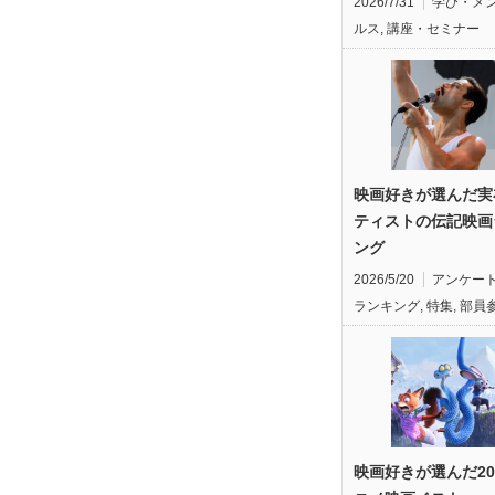
2026/7/31
学び・メ
ルス
,
講座・セミナー
映画好きが選んだ実
ティストの伝記映画
ング
2026/5/20
アンケー
ランキング
,
特集
,
部員
映画好きが選んだ20