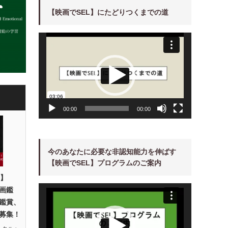
【映画でSEL】にたどりつくまでの道
動
画
プ
レ
ー
ヤ
ー
00:00
00:00
今のあなたに必要な非認知能力を伸ばす
【映画でSEL】プログラムのご案内
回】
動
画鑑
画
プ
鑑賞、
レ
ー
募集！
ヤ
ー