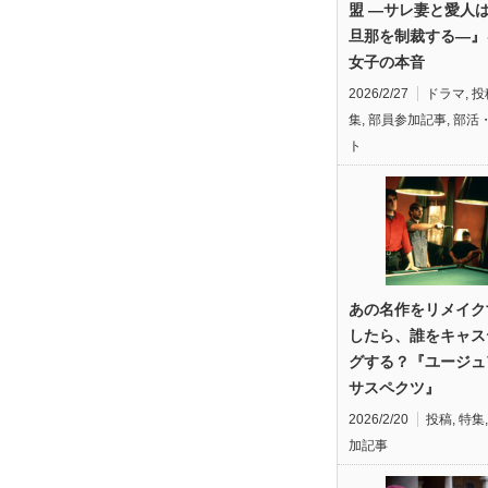
盟 —サレ妻と愛人
旦那を制裁する—』
女子の本音
2026/2/27
ドラマ
,
投
集
,
部員参加記事
,
部活
ト
あの名作をリメイク
したら、誰をキャス
グする？『ユージュ
サスペクツ』
2026/2/20
投稿
,
特集
加記事