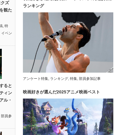
はクズ
ランキング
を観た
稿
,
特
・イベン
アンケート特集
,
ランキング
,
特集
,
部員参加記事
すると
映画好きが選んだ2025アニメ映画ベスト
ティン
アル・
,
部員参