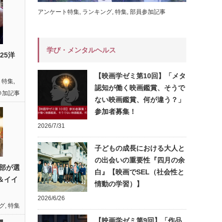
アンケート特集
,
ランキング
,
特集
,
部員参加記事
学び・メンタルヘルス
25洋
【映画学ゼミ第10回】「メタ
ト特集
,
認知が働く映画鑑賞、そうで
参加記事
ない映画鑑賞、何が違う？」
参加者募集！
2026/7/31
子どもの成長における大人と
の出会いの重要性『四月の余
部が選
白』【映画でSEL（社会性と
0＆イイ
情動の学習）】
2026/6/26
グ
,
特集
【映画学ゼミ第9回】「作品