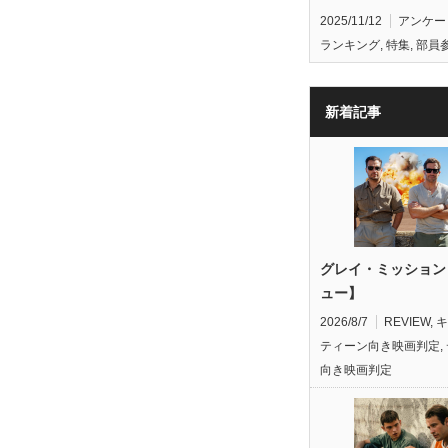
2025/11/12
アンケー
ランキング
,
特集
,
部員
新着記事
グレイ・ミッション
ュー】
2026/8/7
REVIEW
,
キ
ティーン向き映画判定
,
向き映画判定