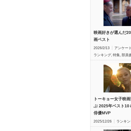
映画好きが選んだ20
画ベスト
2026/2/13
アンケー
ランキング
,
特集
,
部員
トーキョー女子映画
ぶ 2025年ベスト1
俳優MVP
2025/12/26
ランキン