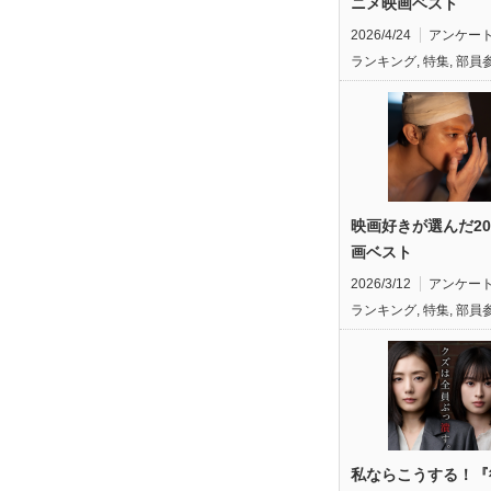
ニメ映画ベスト
2026/4/24
アンケー
ランキング
,
特集
,
部員
映画好きが選んだ20
画ベスト
2026/3/12
アンケー
ランキング
,
特集
,
部員
私ならこうする！『