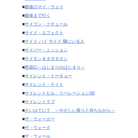
■
最後のマイ・ウェイ
■
最後まで行く
■
サイゴン・クチュール
■
サイド・エフェクト
■
サイド バイ サイド 隣にいる人
■
サイバー・ミッション
■
サイモン＆タダタカシ
■
西遊記～はじまりのはじまり～
■
サイレント・トーキョー
■
サイレント・ナイト
■
サイレントヒル：リベレーション3D
■
サイレントラブ
■
さいはてにて ～やさしい香りと待ちながら～
■
ザ・ウォーカー
■
ザ・ウォーク
■
ザ・ウォール