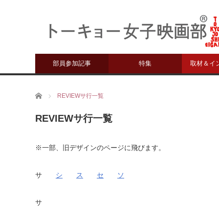
部員参加記事
特集
取材＆イ
ホーム
REVIEWサ行一覧
REVIEWサ行一覧
※一部、旧デザインのページに飛びます。
サ
シ
ス
セ
ソ
サ