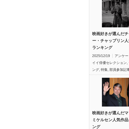
映画好きが選んだチ
ー・チャップリン人
ランキング
2025/12/19
アンケー
イイ俳優セレクション
,
ング
,
特集
,
部員参加記
映画好きが選んだマ
ミケルセン人気作品
ング