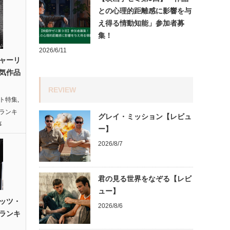
との心理的距離感に影響を与
え得る情動知能」参加者募
集！
2026/6/11
ャーリ
気作品
REVIEW
ト特集
,
ランキ
グレイ・ミッション【レビュ
事
ー】
2026/8/7
君の見る世界をなぞる【レビ
ュー】
ッツ・
2026/8/6
ランキ