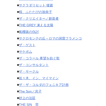
■
サクラダリセット 後篇
■
桜、ふたたびの加奈子
■
ザ・クリエイター／創造者
■
THE GREY 凍える太陽
■
柘榴坂の仇討
■
サクロモンテの丘～ロマの洞窟フラメンコ
■
ザ・ゲスト
■
サケボム
■
ザ・コラール 希望を紡ぐ歌
■
ザ・コンサルタント
■
ザ・サークル
■
佐々木、イン、マイマイン
■
ザ・ザ・コルダのフェニキア計画
■
The Son／息子
■
砂上の法廷
■
THE SIN 罪