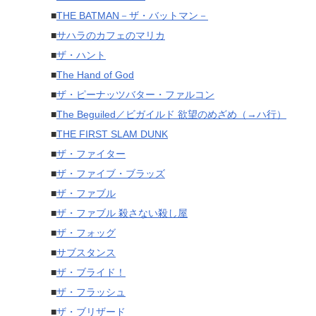
■
THE BATMAN－ザ・バットマン－
■
サハラのカフェのマリカ
■
ザ・ハント
■
The Hand of God
■
ザ・ピーナッツバター・ファルコン
■
The Beguiled／ビガイルド 欲望のめざめ（→ハ行）
■
THE FIRST SLAM DUNK
■
ザ・ファイター
■
ザ・ファイブ・ブラッズ
■
ザ・ファブル
■
ザ・ファブル 殺さない殺し屋
■
ザ・フォッグ
■
サブスタンス
■
ザ・ブライド！
■
ザ・フラッシュ
■
ザ・ブリザード