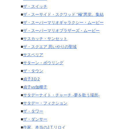
■
ザ・スイッチ
■
ザ・スーサイド・スクワッド “極“悪党、集結
■
ザ・スーパーマリオギャラクシー・ムービー
■
ザ・スーパーマリオブラザーズ・ムービー
■
サスカッチ・サンセット
■
ザ・スクエア 思いやりの聖域
■
サスペリア
■
サターン・ボウリング
■
ザ・タウン
■
貞子3Ｄ2
■
貞子vs伽椰子
■
サタデーナイト・チャーチ -夢を歌う場所-
■
サタデー・フィクション
■
ザ・タワー
■
ザ・ダンサー
■
作家、本当のJ.T.リロイ