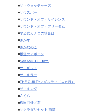
■
ザ・ウォッチャーズ
■
サウスポー
■
サウンド・オブ・サイレンス
■
サウンド・オブ・フリーダム
■
早乙女カナコの場合は
■
さがす
■
さかなのこ
■
坂道のアポロン
■
SAKAMOTO DAYS
■
ザ・ギフト
■
ザ・キラー
■
THE GUILTY／ギルティ（→カ行）
■
ザ・キング
■
さくら
■
桜田門外ノ変
■
サクラダリセット 前篇