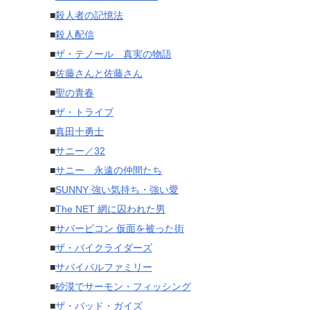
■
殺人者の記憶法
■
殺人配信
■
ザ・テノール 真実の物語
■
佐藤さんと佐藤さん
■
聖の青春
■
ザ・トライブ
■
真田十勇士
■
サニー／32
■
サニー 永遠の仲間たち
■
SUNNY 強い気持ち・強い愛
■
The NET 網に囚われた男
■
サバービコン 仮面を被った街
■
ザ・バイクライダーズ
■
サバイバルファミリー
■
砂漠でサーモン・フィッシング
■
ザ・バッド・ガイズ