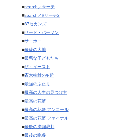
■
search／サーチ
■
search／#サーチ2
■
37セカンズ
■
サード・パーソン
■
サーホー
■
最愛の大地
■
最悪な子どもたち
■
ザ・イースト
■
斉木楠雄のΨ難
■
最強のふたり
■
最高の人生の見つけ方
■
最高の花婿
■
最高の花婿 アンコール
■
最高の花婿 ファイナル
■
最後の決闘裁判
■
最後の晩餐